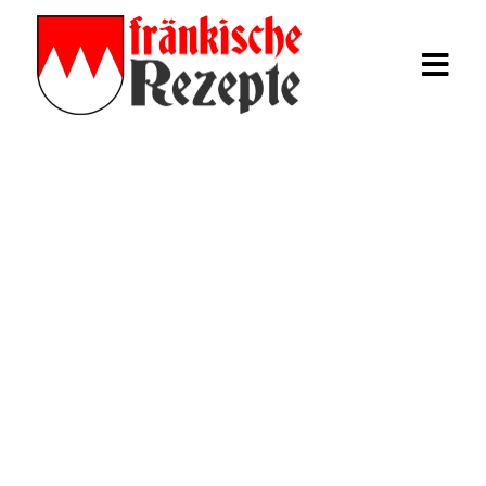
Rezepte
Fränkische
Kartoffelklöße
Fränkisches Schäufele
Mehr Rezepte
Login