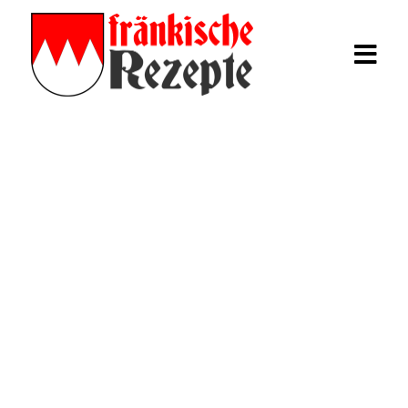
Rezepte
Fränkische
Kartoffelklöße
Fränkisches Schäufele
Mehr Rezepte
Login