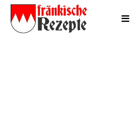
Rezepte
Fränkische
Kartoffelklöße
Fränkisches Schäufele
Mehr Rezepte
Login